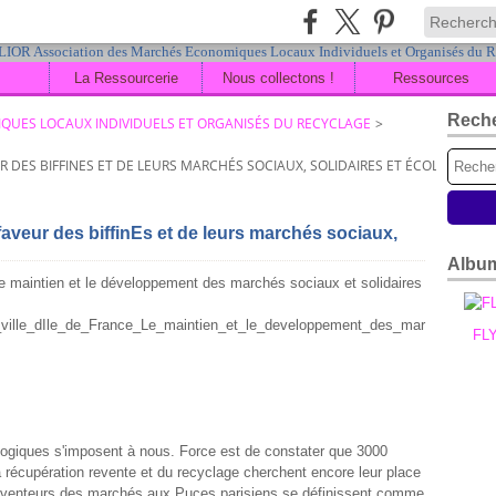
La Ressourcerie
Nous collectons !
Ressources
Rech
QUES LOCAUX INDIVIDUELS ET ORGANISÉS DU RECYCLAGE
>
UR DES BIFFINES ET DE LEURS MARCHÉS SOCIAUX, SOLIDAIRES ET ÉCOLOGIQUES
n faveur des biffinEs et de leurs marchés sociaux,
Albu
e maintien et le développement des marchés sociaux et solidaires
es_ville_dIle_de_France_Le_maintien_et_le_developpement_des_mar
FL
logiques s'imposent à nous. Force est de constater que 3000
a récupération revente et du recyclage cherchent encore leur place
es inventeurs des marchés aux Puces parisiens se définissent comme