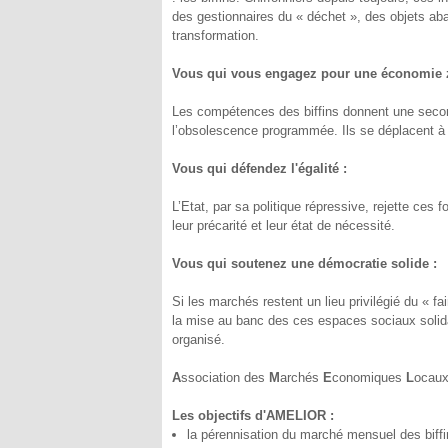
des gestionnaires du « déchet », des objets aba
transformation.
Vous qui vous engagez pour une économie z
Les compétences des biffins donnent une secon
l’obsolescence programmée. Ils se déplacent à 
Vous qui défendez l'égalité :
L’Etat, par sa politique répressive, rejette ces 
leur précarité et leur état de nécessité.
Vous qui soutenez une démocratie solide :
Si les marchés restent un lieu privilégié du « fai
la mise au banc des ces espaces sociaux solida
organisé.
A
ssociation des
M
archés
E
conomiques
L
ocau
Les objectifs d'AMELIOR :
la pérennisation du marché mensuel des biffi