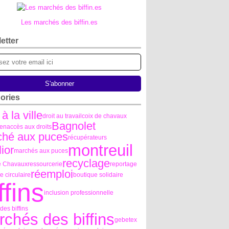
Les marchés des biffin.es
etter
ories
 à la ville
droit au travail
coix de chavaux
Bagnolet
ien
accès aux droits
ché aux puces
récupérateurs
montreuil
ior
marchés aux puces
recyclage
e Chavaux
ressourcerie
reportage
réemploi
 circulaire
boutique solidaire
ffins
inclusion professionnelle
es biffins
chés des biffins
gebetex