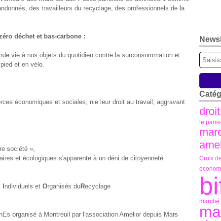
ndonnés, des travailleurs du recyclage, des professionnels de la
éro déchet et bas-carbone :
Newsl
de vie à nos objets du quotidien contre la surconsommation et
pied et en vélo.
Catég
forces économiques et sociales, nie leur droit au travail, aggravant
droit
le paris
mar
amel
re société »,
ires et écologiques s'apparente à un déni de citoyenneté
Croix d
econome
bi
x
I
ndividuels et
O
rganisés du
R
ecyclage
marché d
mar
nEs organisé à Montreuil par l'association Amelior depuis Mars