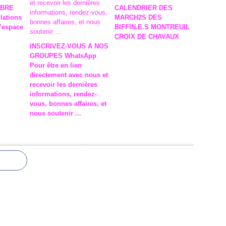
Févr
Mar
Avri
Avri
MBRE
CALENDRIER DES
Janv
Févr
Mar
Mar
ulations
MARCH2S DES
Janv
Févr
Févr
l’espace
BIFFIN.E.S MONTREUIL
Janv
CROIX DE CHAVAUX
INSCRIVEZ-VOUS A NOS
GROUPES WhatsApp
Pour être en lien
directement avec nous et
recevoir les dernières
informations, rendez-
vous, bonnes affaires, et
nous soutenir ...