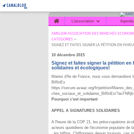
Home
L'association
Agenda
AMELIOR ASSOCIATION DES MARCHÉS ECONOMI
CATEGORIES
>
SIGNEZ ET FAITES SIGNER LA PÉTITION EN FAVE
10 décembre 2015
Signez et faites signer la pétition e
solidaires et écologiques!
Maires d'Ile de France, nous vous demandons l
BiffinEs
https://secure.avaaz.org/fr/petition/Maires_d
ches_sociaux_et_solidaires_BiffinEs/?aoTNRjb
Pourquoi c'est important
APPEL A SIGNATURES SOLIDAIRES
A l'heure de la COP 21, les préoccupations éco
acteurs quotidiens de l'économie populaire de l
: les biffins. Chiffonniers depuis toujours, c