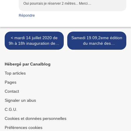
Oui pourrais je réserver 2 mètres... Merci....
Répondre
< mardi 14 juillet 2020 de
Samedi 19.09,2eme édition
9h à 18h inauguration de la
du marché des
ressourcerie recyclerie
récupérateurs recycleurs
AMELIOR à Bobigny et
biffins à la ressourcerie
marché aux puces des
d'AMELIOR, 45 rue de
Hébergé par Canalblog
biffins
Paris à Bobigny >
Top articles
Pages
Contact
Signaler un abus
C.G.U.
Cookies et données personnelles
Préférences cookies