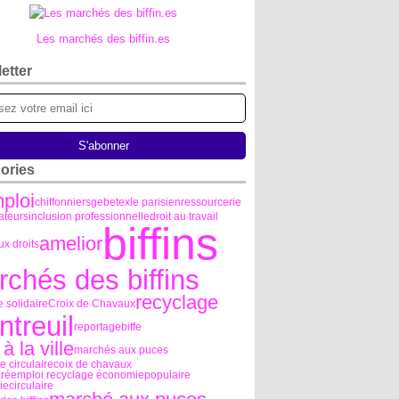
Les marchés des biffin.es
etter
ories
ploi
chiffonniers
gebetex
le parisien
ressourcerie
ateurs
inclusion professionnelle
droit au travail
biffins
amelior
x droits
chés des biffins
recyclage
 solidaire
Croix de Chavaux
treuil
reportage
biffe
 à la ville
marchés aux puces
 circulaire
coix de chavaux
e réemploi recyclage économiepopulaire
ecirculaire