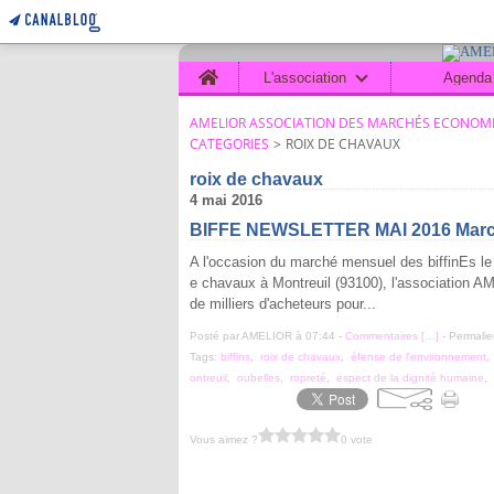
Home
L'association
Agenda
AMELIOR ASSOCIATION DES MARCHÉS ECONOMI
CATEGORIES
>
ROIX DE CHAVAUX
roix de chavaux
4 mai 2016
BIFFE NEWSLETTER MAI 2016 Marché 
A l'occasion du marché mensuel des biffinEs le
e chavaux à Montreuil (93100), l'association A
de milliers d'acheteurs pour...
Posté par AMELIOR à 07:44 -
Commentaires [
…
]
- Permalie
Tags:
biffins
,
roix de chavaux
,
éfense de l'environnement
ontreuil
,
oubelles
,
ropreté
,
espect de la dignité humaine
,
Vous aimez ?
0 vote