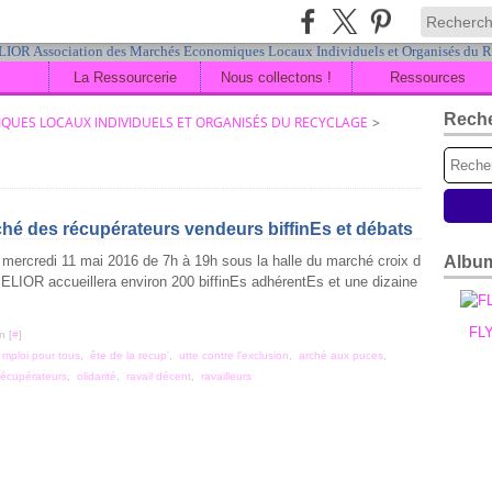
La Ressourcerie
Nous collectons !
Ressources
Rech
QUES LOCAUX INDIVIDUELS ET ORGANISÉS DU RECYCLAGE
>
des récupérateurs vendeurs biffinEs et débats
 mercredi 11 mai 2016 de 7h à 19h sous la halle du marché croix d
Albu
MELIOR accueillera environ 200 biffinEs adhérentEs et une dizaine
FL
n [
#
]
,
mploi pour tous
,
ête de la recup'
,
utte contre l'exclusion
,
arché aux puces
,
écupérateurs
,
olidarité
,
ravail décent
,
ravailleurs