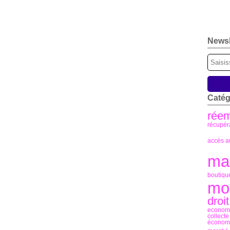
Newsl
Catég
réem
récupér
accès au
mar
boutique
mon
droit
econome
collect
économi