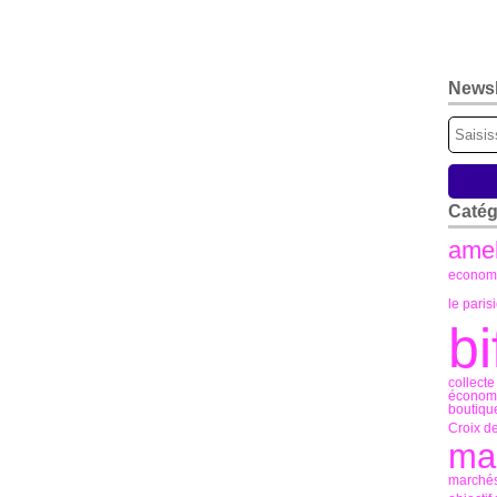
Newsl
Catég
amel
econome
le paris
bi
collect
économi
boutique
Croix d
mar
marchés