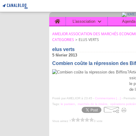
Home
L'association
Agenda
AMELIOR ASSOCIATION DES MARCHÉS ECONOMI
CATEGORIES
>
ELUS VERTS
elus verts
5 février 2013
Combien coûte la répression des Bif
Art
ssi
le 
de 
Posté par AMELIOR à 23:45 -
Commentaires [
…
]
- Permalie
Tags:
le parisien
,
marchés de la misère
,
opérations policiè
Vous aimez ?
0 vote