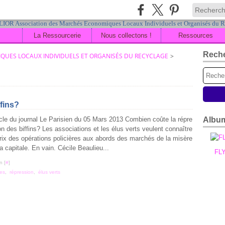
La Ressourcerie
Nous collectons !
Ressources
Rech
QUES LOCAUX INDIVIDUELS ET ORGANISÉS DU RECYCLAGE
>
fins?
icle du journal Le Parisien du 05 Mars 2013 Combien coûte la répre
Albu
on des biffins? Les associations et les élus verts veulent connaître
prix des opérations policières aux abords des marchés de la misère
la capitale. En vain. Cécile Beaulieu...
FL
n [
#
]
res
,
répression
,
élus verts