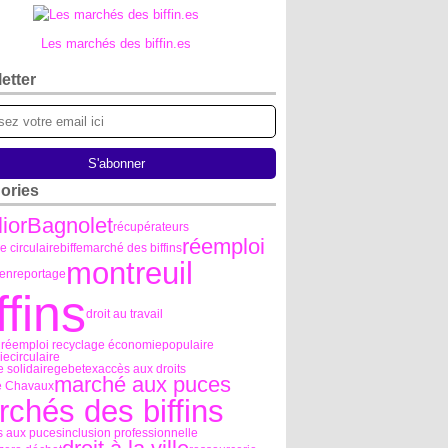
Les marchés des biffin.es
etter
ories
ior
Bagnolet
récupérateurs
réemploi
 circulaire
biffe
marché des biffins
montreuil
ien
reportage
ffins
droit au travail
e réemploi recyclage économiepopulaire
ecirculaire
 solidaire
gebetex
accès aux droits
marché aux puces
e Chavaux
chés des biffins
 aux puces
inclusion professionnelle