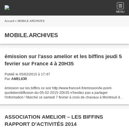
MENU
Accueil
» MOBILE.ARCHIVES
MOBILE.ARCHIVES
émission sur l'asso amelior et les biffins jeudi 5
fevrier sur France 4 à 20H35
Publié le 05/02/2015 à 17:47
Par
AMELIOR
émission sur les biffins ce soir http://www.france4.fr/emission/le-point-
quotidien/diffusion-du-05-02-2015-20h35 n'hesitez pas a partager
l'information ! Marché ce samedi 7 fevrier à croix de chavaux à Montreuil de
8h à 19h! venez nombreux!
ASSOCIATION AMELIOR – LES BIFFINS
RAPPORT D’ACTIVITÉS 2014