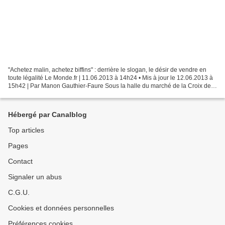
"Achetez malin, achetez biffins" : derrière le slogan, le désir de vendre en
toute légalité Le Monde.fr | 11.06.2013 à 14h24 • Mis à jour le 12.06.2013 à
15h42 | Par Manon Gauthier-Faure Sous la halle du marché de la Croix de
Chavaux, à Montreuil (Seine-Saint-Denis),...
Hébergé par Canalblog
Top articles
Pages
Contact
Signaler un abus
C.G.U.
Cookies et données personnelles
Préférences cookies