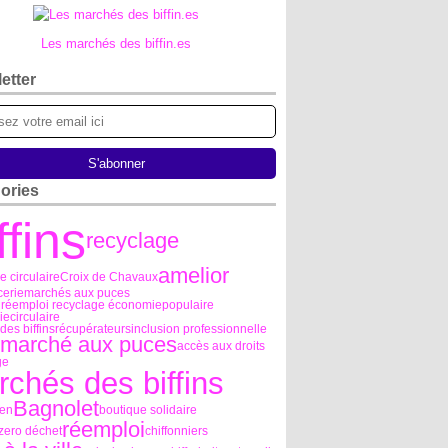
Les marchés des biffin.es
etter
ories
ffins
recyclage
amelior
 circulaire
Croix de Chavaux
cerie
marchés aux puces
e réemploi recyclage économiepopulaire
ecirculaire
es biffins
récupérateurs
inclusion professionnelle
marché aux puces
accès aux droits
ge
chés des biffins
Bagnolet
ien
boutique solidaire
réemploi
 zero déchet
chiffonniers