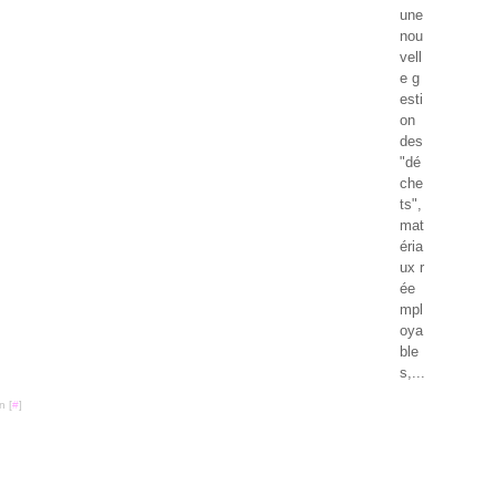
Mar
Avri
Mai
Mai
une
Févr
Mar
Avri
Avri
nou
Janv
Févr
Mar
Mar
vell
Janv
Févr
Févr
e g
Janv
esti
on
des
"dé
che
ts",
mat
éria
ux r
ée
mpl
oya
ble
s,...
n [
#
]