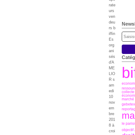
rate
urs
ven
deu
Newsl
rs b
iffin
Es
org
ani
sés
Catég
d'A
bi
ME
LIO
R s
econome
am
ressour
edi
collect
économi
10
marché d
nov
gebetex
em
reporta
mar
bre
201
le paris
8 à
objectif
croi