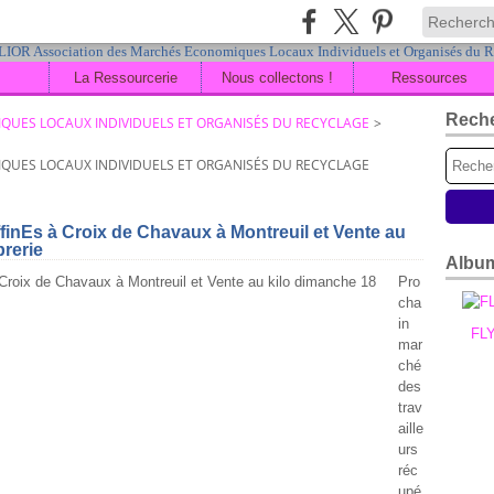
La Ressourcerie
Nous collectons !
Ressources
Rech
QUES LOCAUX INDIVIDUELS ET ORGANISÉS DU RECYCLAGE
>
QUES LOCAUX INDIVIDUELS ET ORGANISÉS DU RECYCLAGE
inEs à Croix de Chavaux à Montreuil et Vente au
rerie
Albu
Pro
cha
in
FL
mar
ché
des
trav
aille
urs
réc
upé