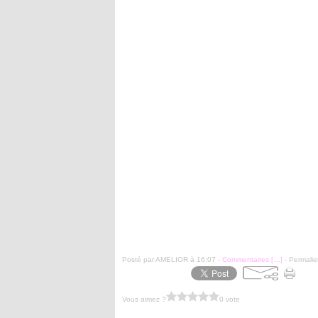
Posté par AMELIOR à 16:07 -
Commentaires [
…
]
- Permalie
Vous aimez ?
0 vote