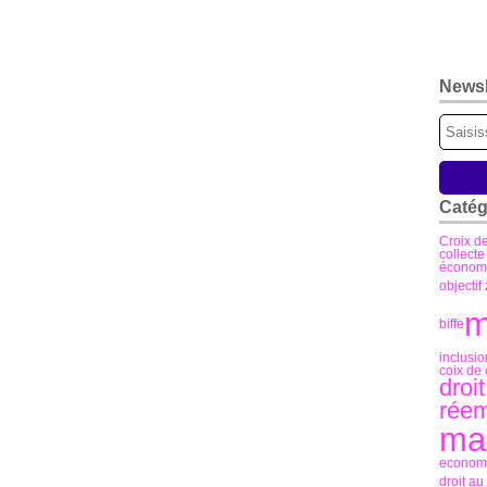
Newsl
Catég
Croix d
collect
économi
objectif
m
biffe
inclusio
coix de
droit
réem
mar
econome
droit au 