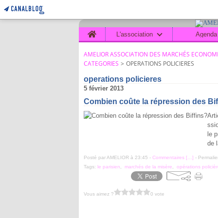
Home
L'association
Agenda
AMELIOR ASSOCIATION DES MARCHÉS ECONOMI
CATEGORIES
>
OPERATIONS POLICIERES
operations policieres
5 février 2013
Combien coûte la répression des Bif
Art
ssi
le 
de 
Posté par AMELIOR à 23:45 -
Commentaires [
…
]
- Permalie
Tags:
le parisien
,
marchés de la misère
,
opérations policiè
Vous aimez ?
0 vote