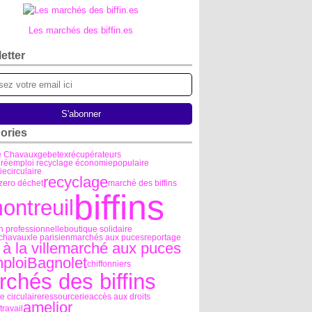
Les marchés des biffin.es
etter
ories
e Chavaux
gebetex
récupérateurs
e réemploi recyclage économiepopulaire
ecirculaire
recyclage
 zero déchet
marché des biffins
biffins
ontreuil
n professionnelle
boutique solidaire
 chavaux
le parisien
marchés aux puces
reportage
 à la ville
marché aux puces
ploi
Bagnolet
chiffonniers
chés des biffins
 circulaire
ressourcerie
accès aux droits
amelior
travail