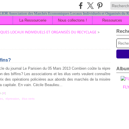
La Ressourcerie
Nous collectons !
Ressources
Rech
QUES LOCAUX INDIVIDUELS ET ORGANISÉS DU RECYCLAGE
>
fins?
icle du journal Le Parisien du 05 Mars 2013 Combien coûte la répre
Albu
on des biffins? Les associations et les élus verts veulent connaître
prix des opérations policières aux abords des marchés de la misère
la capitale. En vain. Cécile Beaulieu...
FL
n [
#
]
res
,
répression
,
élus verts