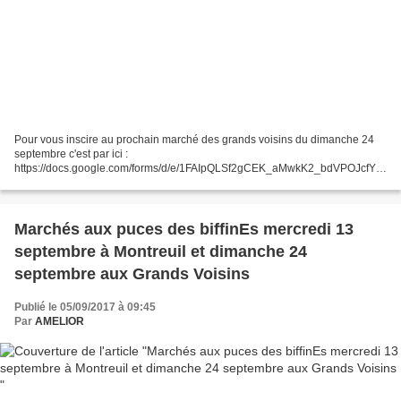
Pour vous inscire au prochain marché des grands voisins du dimanche 24
septembre c'est par ici :
https://docs.google.com/forms/d/e/1FAIpQLSf2gCEK_aMwkK2_bdVPOJcfYjL
rJxFDa-V3s2lJpmuqRE86Lw/viewform
Marchés aux puces des biffinEs mercredi 13
septembre à Montreuil et dimanche 24
septembre aux Grands Voisins
Publié le 05/09/2017 à 09:45
Par
AMELIOR