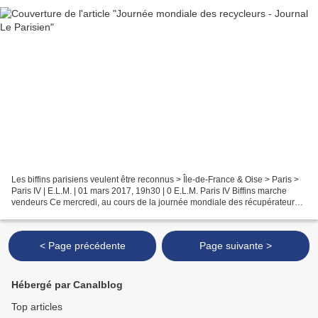
Les biffins parisiens veulent être reconnus > Île-de-France & Oise > Paris >
Paris IV | E.L.M. | 01 mars 2017, 19h30 | 0 E.L.M. Paris IV Biffins marche
vendeurs Ce mercredi, au cours de la journée mondiale des récupérateurs
de déchets, une trentaine de...
< Page précédente
Page suivante >
Hébergé par Canalblog
Top articles