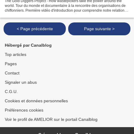
The Gold Diggers Project - How wastepickers take the power around the
world. Tour du monde et documentaire à la rencontre des organisations de
chiffonniers. Première vidéo d'introduction pour comprendre notre relation
aux déchets et à ceux qui travaillent...
< Page précédente
Page suivante >
Hébergé par Canalblog
Top articles
Pages
Contact
Signaler un abus
C.G.U.
Cookies et données personnelles
Préférences cookies
Voir le profil de AMELIOR sur le portail Canalblog