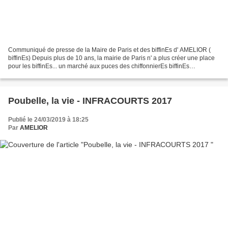
Communiqué de presse de la Maire de Paris et des biffinEs d' AMELIOR (
biffinEs) Depuis plus de 10 ans, la mairie de Paris n' a plus créer une place
pour les biffinEs... un marché aux puces des chiffonnierEs biffinEs
ferrailleurEs! Samedi 30 mars apres...
Poubelle, la vie - INFRACOURTS 2017
Publié le 24/03/2019 à 18:25
Par
AMELIOR