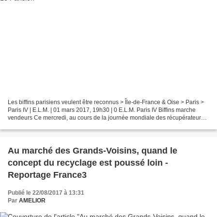
Les biffins parisiens veulent être reconnus > Île-de-France & Oise > Paris >
Paris IV | E.L.M. | 01 mars 2017, 19h30 | 0 E.L.M. Paris IV Biffins marche
vendeurs Ce mercredi, au cours de la journée mondiale des récupérateurs
de déchets, une trentaine de...
Au marché des Grands-Voisins, quand le
concept du recyclage est poussé loin -
Reportage France3
Publié le 22/08/2017 à 13:31
Par
AMELIOR