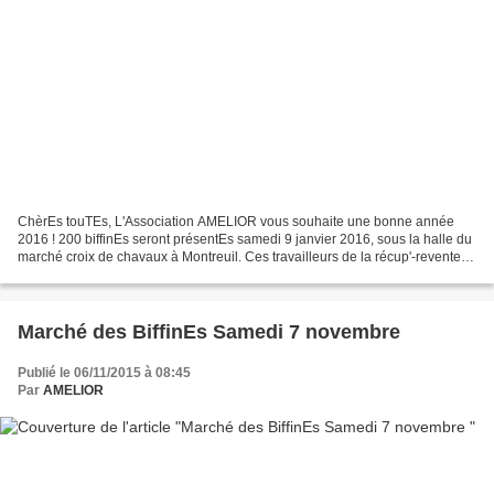
ChèrEs touTEs, L'Association AMELIOR vous souhaite une bonne année
2016 ! 200 biffinEs seront présentEs samedi 9 janvier 2016, sous la halle du
marché croix de chavaux à Montreuil. Ces travailleurs de la récup'-revente
présenteront des tonnes d'objets...
Marché des BiffinEs Samedi 7 novembre
Publié le 06/11/2015 à 08:45
Par
AMELIOR