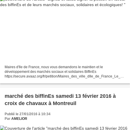
Maires d'Ile de France, nous vous demandons le maintien et le
développement des marchés sociaux et solidaires BiffinEs
https://secure.avaaz.org/fr/petition/Maires_des_ville_dIle_de_France_Le_ma
intien_et_le_developpement_des_marches_sociaux_et_solidaires_BiffinEs/
?aoTNRjb...
marché des biffinEs samedi 13 février 2016 à
croix de chavaux à Montreuil
Publié le 27/01/2016 à 10:34
Par
AMELIOR