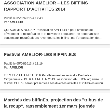
ASSOCIATION AMELIOR – LES BIFFINS
RAPPORT D’ACTIVITÉS 2014
Publié le 05/02/2015 à 17:43
Par
AMELIOR
QUI SOMMES-NOUS ? L'association AMELIOR a pour ambition de
développer la récupération et le recyclage populaires, en apportant son
soutien aux récupérateurs-revendeurs, les biffins , par l’organisation de
nouvelles formes locales d'économie de la...
Festival AMELIOR-LES BIFFIN.E.S
Publié le 05/06/2013 à 12:19
Par
AMELIOR
F E S T I V A L A M E L I O R Parallèlement au festival « Déchets et
Citoyenneté », DU 6 AU 14 JUIN 2013 l’association AMELIOR organise un
festival OFF, où seront présentées ses diverses activités et initiatives autour
de la biffe. JEUDI 6 JUIN : 14h...
Marchés des biffinEs, projection des "tribus de
la recup", rassemblement 1er mars journée