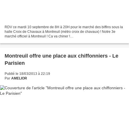
RDV ce mardi 10 septembre de 8H à 20H pour le marché des biffins sous la
halle Croix de Chavaux à Montreuil (métro croix de chavaux) ! Notre 3e
marché officiel à Montreuil ! Ca va chiner !
https://www.facebook.com/events/549823348416111/ ** Et ci-dessous,...
Montreuil offre une place aux chiffonniers - Le
Parisien
Publié le 18/03/2013 à 22:19
Par
AMELIOR