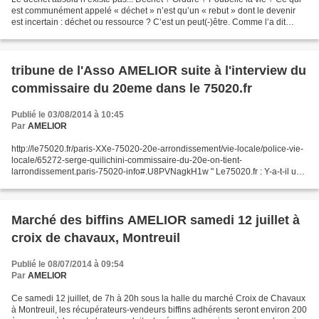
est communément appelé « déchet » n’est qu’un « rebut » dont le devenir
est incertain : déchet ou ressource ? C’est un peut(-)être. Comme l’a dit
avant moi Huguette Bouchardeau,...
tribune de l'Asso AMELIOR suite à l'interview du
commissaire du 20eme dans le 75020.fr
Publié le 03/08/2014 à 10:45
Par
AMELIOR
http://le75020.fr/paris-XXe-75020-20e-arrondissement/vie-locale/police-vie-
locale/65272-serge-quilichini-commissaire-du-20e-on-tient-
larrondissement.paris-75020-info#.U8PVNagkH1w " Le75020.fr : Y-a-t-il une
spécificité du 20e arrondissement sur un type...
Marché des biffins AMELIOR samedi 12 juillet à
croix de chavaux, Montreuil
Publié le 08/07/2014 à 09:54
Par
AMELIOR
Ce samedi 12 juillet, de 7h à 20h sous la halle du marché Croix de Chavaux
à Montreuil, les récupérateurs-vendeurs biffins adhérents seront environ 200