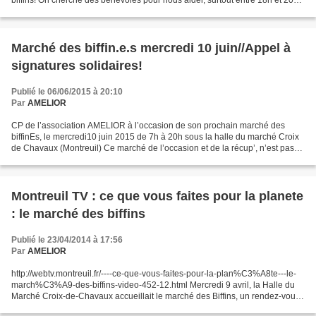
biffins! On cherche des bénévoles pour nous aider, surtout entre 18h et 20h
pour redistribuer aux personnes présentes...
Marché des biffin.e.s mercredi 10 juin//Appel à
signatures solidaires!
Publié le 06/06/2015 à 20:10
Par
AMELIOR
CP de l’association AMELIOR à l’occasion de son prochain marché des
biffinEs, le mercredi10 juin 2015 de 7h à 20h sous la halle du marché Croix
de Chavaux (Montreuil) Ce marché de l’occasion et de la récup’, n’est pas
une brocante ni un vide-grenier....
Montreuil TV : ce que vous faites pour la planete
: le marché des biffins
Publié le 23/04/2014 à 17:56
Par
AMELIOR
http://webtv.montreuil.fr/----ce-que-vous-faites-pour-la-plan%C3%A8te---le-
march%C3%A9-des-biffins-video-452-12.html Mercredi 9 avril, la Halle du
Marché Croix-de-Chavaux accueillait le marché des Biffins, un rendez-vous
mensuel organisé par l'association...