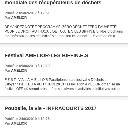
mondiale des récupérateurs de déchets
Publié le 05/02/2017 à 12:51
Par
AMELIOR
DEMANDEZ NOTRE PROGRAMME! ZÉRO DÉCHET ZÉRO PAUVRETÉ!
POUR LE DROIT AU TRAVAIL DE TOU.TE.S LES BIFFIN.E.S! Nos prochains
marchés aux puces des biffinEs auront lieu le samedi 11 février de 8h à
18h30 sous la halle du marché croix de chavaux à Montreuil...
Festival AMELIOR-LES BIFFIN.E.S
Publié le 05/06/2013 à 12:19
Par
AMELIOR
F E S T I V A L A M E L I O R Parallèlement au festival « Déchets et
Citoyenneté », DU 6 AU 14 JUIN 2013 l’association AMELIOR organise un
festival OFF, où seront présentées ses diverses activités et initiatives autour
de la biffe. JEUDI 6 JUIN : 14h...
Poubelle, la vie - INFRACOURTS 2017
Publié le 24/03/2019 à 18:25
Par
AMELIOR