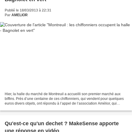
Publié le 18/03/2013 à 22:31
Par
AMELIOR
Hier, la halle du marché de Montreuil a accueilli son premier marché aux
biffins. Près d’une centaine de ces chiffonniers, qui vendent pour quelques
euros divers objets, ont répondu à l’appel de l’association Amélior, qui
fédère 200 d’entre eux. « Les...
Qu'est-ce qu'un dechet ? MakeSense apporte
une réponse en vidéo